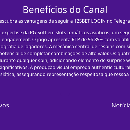
Benefícios do Canal
escubra as vantagens de seguir a 125BET LOGIN no Telegr
 a expertise da PG Soft em slots temáticos asiáticos, um 
 engagement. O jogo apresenta RTP de 96.89% com volatilid
rafia de jogadores. A mecânica central de respins com sím
otencial de completar combinações de alto valor. Os quatro
 durante qualquer spin, adicionando elemento de surpri
gnificativos. A produção visual emprega authentic cultural
asiática, assegurando representação respeitosa que ressoa
vos
Notíci