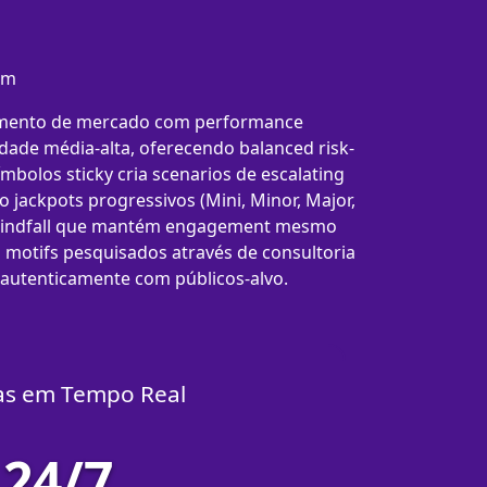
am
segmento de mercado com performance
ade média-alta, oferecendo balanced risk-
bolos sticky cria scenarios de escalating
 jackpots progressivos (Mini, Minor, Major,
se windfall que mantém engagement mesmo
 motifs pesquisados através de consultoria
 autenticamente com públicos-alvo.
as em Tempo Real
24/7