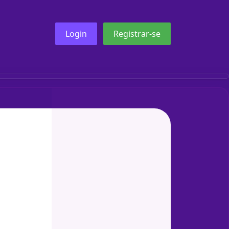
Login
Registrar-se