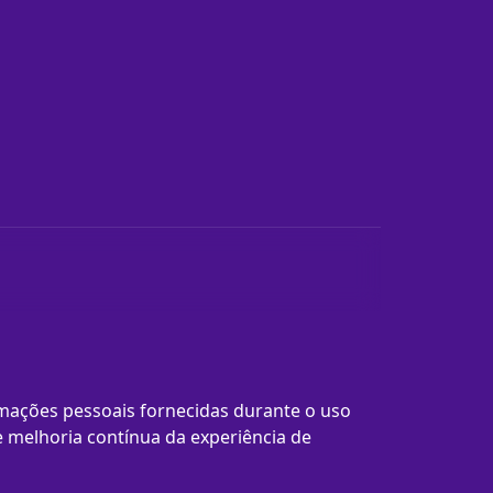
mações pessoais fornecidas durante o uso
e melhoria contínua da experiência de