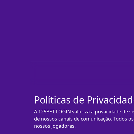
Políticas de Privacida
A 125BET LOGIN valoriza a privacidade de 
de nossos canais de comunicação. Todos os 
nossos jogadores.