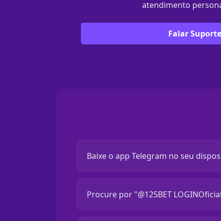
atendimento persona
Falar Suport
Baixe o app Telegram no seu disposi
Procure por "@125BET LOGINOficia