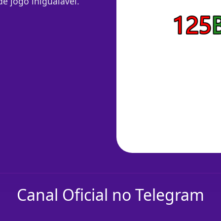
e jogo inigualável.
Canal Oficial no Telegram