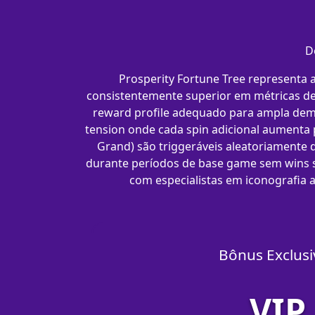
D
Prosperity Fortune Tree representa
consistentemente superior em métricas de
reward profile adequado para ampla demog
tension onde cada spin adicional aumenta p
Grand) são triggeráveis aleatoriamente
durante períodos de base game sem wins si
com especialistas em iconografia 
Bônus Exclusi
VIP