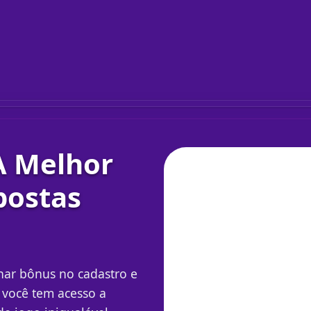
A Melhor
postas
ar bônus no cadastro e
você tem acesso a