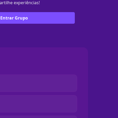
rtilhe experiências!
Entrar Grupo