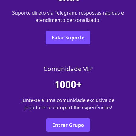
Suporte direto via Telegram, respostas rápidas e
atendimento personalizado!
Falar Suporte
Comunidade VIP
1000+
Junte-se a uma comunidade exclusiva de
jogadores e compartilhe experiências!
Entrar Grupo