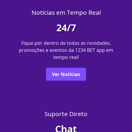
Notícias em Tempo Real
24/7
Fique por dentro de todas as novidades,
promoções e eventos da 1234 BET app em
tempo real!
Ver Notícias
Suporte Direto
Chat