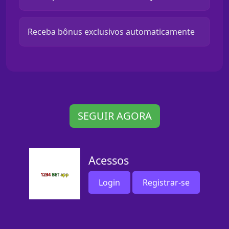
Receba bônus exclusivos automaticamente
SEGUIR AGORA
Acessos
Login
Registrar-se