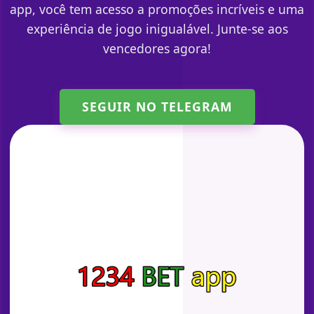
app, você tem acesso a promoções incríveis e uma
experiência de jogo inigualável. Junte-se aos
vencedores agora!
SEGUIR NO TELEGRAM