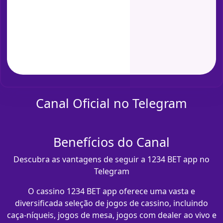
Canal Oficial no Telegram
Benefícios do Canal
Descubra as vantagens de seguir a 1234 BET app no
Telegram
O cassino 1234 BET app oferece uma vasta e
diversificada seleção de jogos de cassino, incluindo
caça-níqueis, jogos de mesa, jogos com dealer ao vivo e