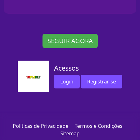
SEGUIR AGORA
Acessos
Login
Registrar-se
Políticas de Privacidade
Termos e Condições
Sitemap