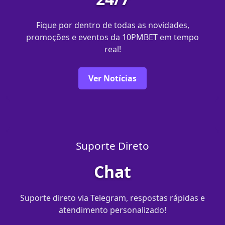
Fique por dentro de todas as novidades,
promoções e eventos da 10PMBET em tempo
real!
Ver Notícias
Suporte Direto
Chat
Suporte direto via Telegram, respostas rápidas e
atendimento personalizado!