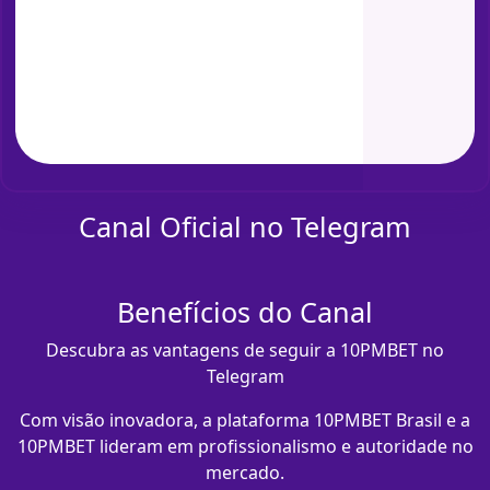
Canal Oficial no Telegram
Benefícios do Canal
Descubra as vantagens de seguir a 10PMBET no
Telegram
Com visão inovadora, a plataforma 10PMBET Brasil e a
10PMBET lideram em profissionalismo e autoridade no
mercado.