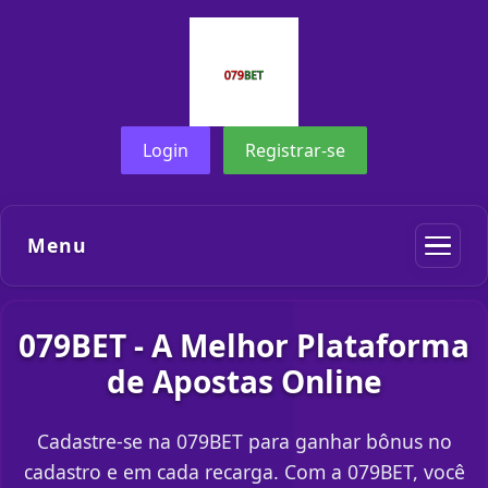
Login
Registrar-se
Menu
079BET - A Melhor Plataforma
de Apostas Online
Cadastre-se na 079BET para ganhar bônus no
cadastro e em cada recarga. Com a 079BET, você