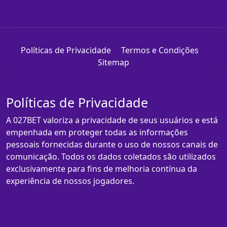
Políticas de Privacidade
Termos e Condições
Sitemap
Políticas de Privacidade
A 027BET valoriza a privacidade de seus usuários e está
empenhada em proteger todas as informações
pessoais fornecidas durante o uso de nossos canais de
comunicação. Todos os dados coletados são utilizados
exclusivamente para fins de melhoria contínua da
experiência de nossos jogadores.