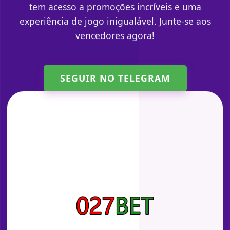
tem acesso a promoções incríveis e uma
experiência de jogo inigualável. Junte-se aos
vencedores agora!
SEGUIR NO TELEGRAM