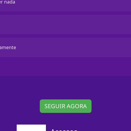
er nada
camente
SEGUIR AGORA