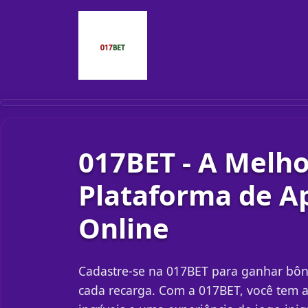
017BET - A Melh
Plataforma de A
Online
Cadastre-se na 017BET para ganhar bôn
cada recarga. Com a 017BET, você tem 