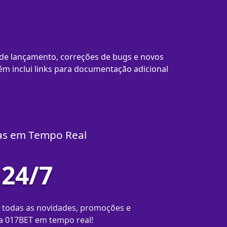
 de lançamento, correções de bugs e novos
ém inclui links para documentação adicional
as em Tempo Real
24/7
e todas as novidades, promoções e
a 017BET em tempo real!