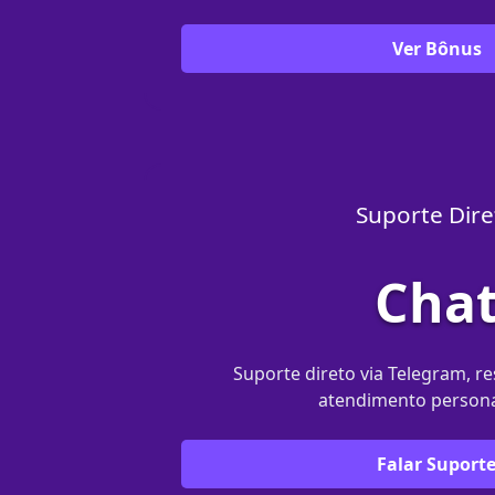
Ver Bônus
Suporte Dire
Cha
Suporte direto via Telegram, r
atendimento persona
Falar Suport