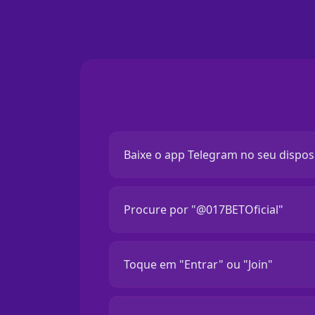
Baixe o app Telegram no seu disposi
Procure por "@017BETOficial"
Toque em "Entrar" ou "Join"