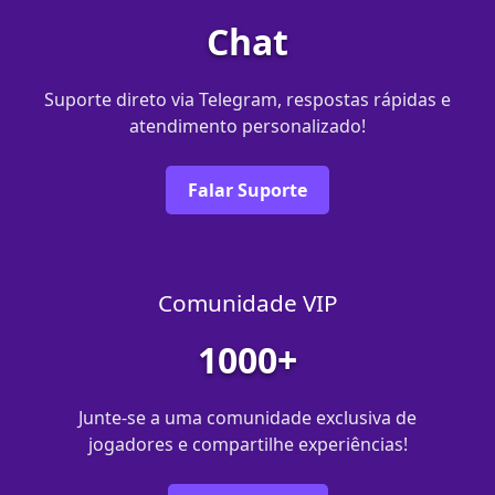
Chat
Suporte direto via Telegram, respostas rápidas e
atendimento personalizado!
Falar Suporte
Comunidade VIP
1000+
Junte-se a uma comunidade exclusiva de
jogadores e compartilhe experiências!