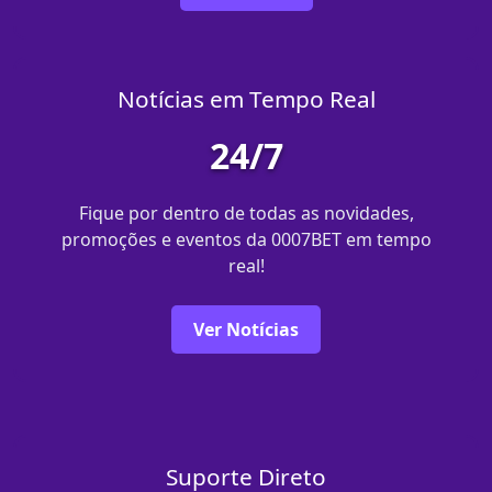
Notícias em Tempo Real
24/7
Fique por dentro de todas as novidades,
promoções e eventos da 0007BET em tempo
real!
Ver Notícias
Suporte Direto