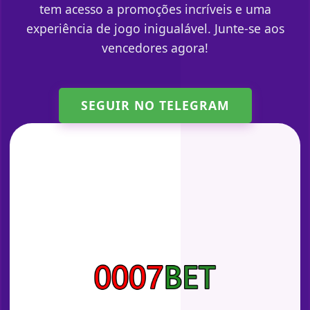
tem acesso a promoções incríveis e uma
experiência de jogo inigualável. Junte-se aos
vencedores agora!
SEGUIR NO TELEGRAM