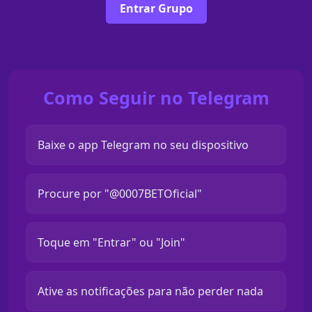
Entrar Grupo
Como Seguir no Telegram
Baixe o app Telegram no seu dispositivo
Procure por "@0007BETOficial"
Toque em "Entrar" ou "Join"
Ative as notificações para não perder nada