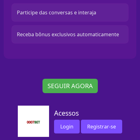
Participe das conversas e interaja
Receba bônus exclusivos automaticamente
SEGUIR AGORA
Acessos
Login
Registrar-se